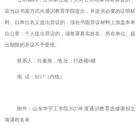
应当以书面方式向
通识教育学院
提出，并提供必要的证明材
料。以单位名义提出异议的，须在书面异议材料上加盖本单
位公章；个人提出异议的，须签署真实姓名、所在单位。超
出期限的异议不予受理。
联系人：
任素燕，
地 址：行政楼
6楼
电 话：
8217（内线）
附件：山东华宇工学院202
5
年度
通识教育选修课拟
立
项
课程
名单